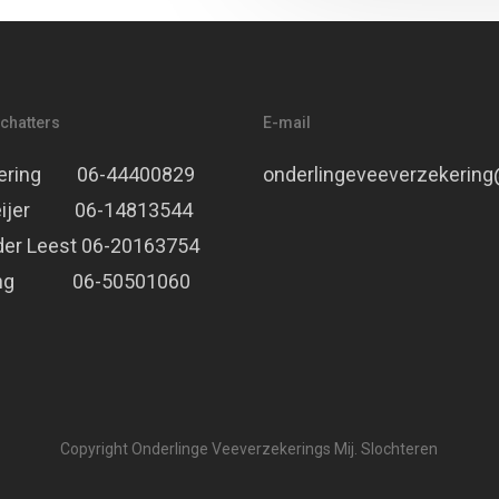
chatters
E-mail
kering 06-44400829
onderlingeveeverzekerin
meijer 06-14813544
der Leest 06-20163754
ving 06-50501060
Copyright Onderlinge Veeverzekerings Mij. Slochteren