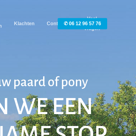
Veel
Klachten
Contact
✆ 06 12 96 57 76
gestelde
n
vragen
uw paard of pony
N WE EEN
NAME STOP