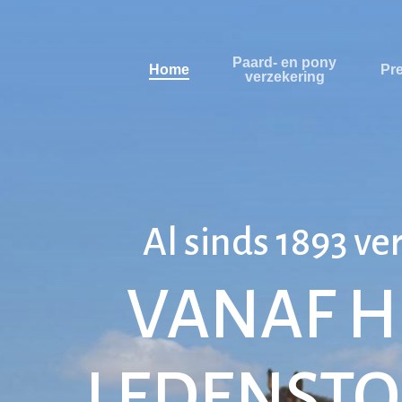
Paard- en pony
Home
Pr
verzekering
Al sinds 1893 v
VANAF H
LEDENSTO