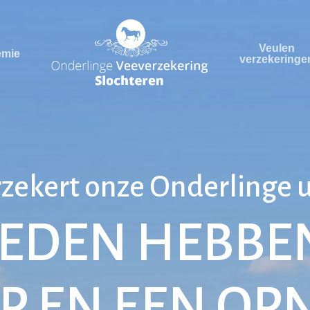
Veulen
emie
verzekeringe
erzekert onze Onderlinge 
EDEN HEBBE
P EN EEN OP