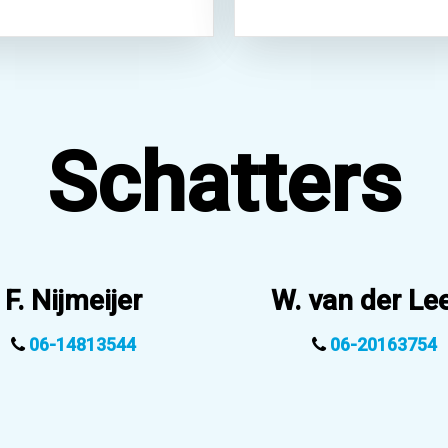
Schatters
F. Nijmeijer
W. van der Le
06-14813544
06-20163754