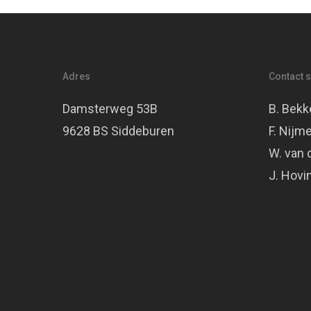
Adres
Contact s
Damsterweg 53B
B. Bek
9628 BS Siddeburen
F. Nij
W. van 
J. Ho